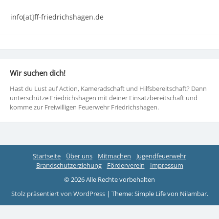
info[at]ff-friedrichshagen.de
Wir suchen dich!
Hast du Lust auf Action, Kameradschaft und Hilfsbereitschaft? Dann
unterschütze Friedrichshagen mit deiner Einsatzbereitschaft und
komme zur Freiwilligen Feuerwehr Friedrichshagen.
Startseite
Über uns
Mitmachen
Jugendfeuerwehr
Brandschutzerziehung
Förderverein
Impressum
© 2026 Alle Rechte vorbehalten
Stolz präsentiert von WordPress
|
Theme: Simple Life von
Nilambar
.