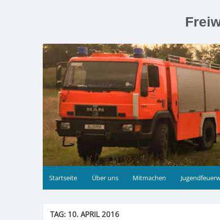
Zum
Inhalt
Freiw
springen
Startseite
Über uns
Mitmachen
Jugendfeuer
TAG:
10. APRIL 2016