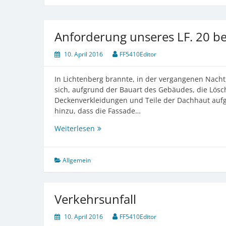
Anforderung unseres LF. 20 be
10. April 2016
FF5410Editor
In Lichtenberg brannte, in der vergangenen Nacht
sich, aufgrund der Bauart des Gebäudes, die Lösc
Deckenverkleidungen und Teile der Dachhaut au
hinzu, dass die Fassade…
Anforderung
Weiterlesen
unseres
LF.
20
Allgemein
beim
Brand
in
Verkehrsunfall
Lichtenberg.
10. April 2016
FF5410Editor