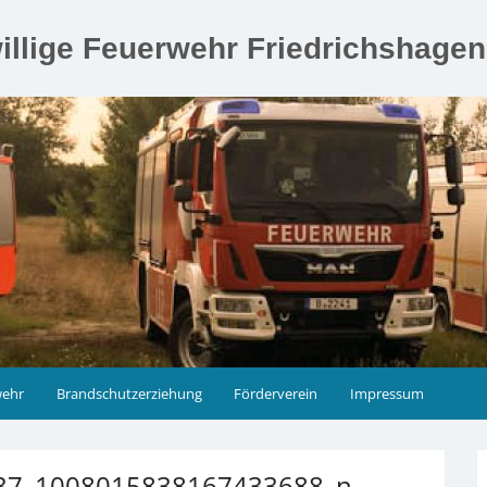
illige Feuerwehr Friedrichshage
wehr
Brandschutzerziehung
Förderverein
Impressum
37_1008015838167433688_n