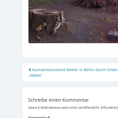
Beitragsnavigation
Ausnahmezustand Wetter in Berlin durch Orkan
„Niklas“
Schreibe einen Kommentar
Deine E-Mail-Adresse wird nicht veröffentlicht.
Erforderlic
Kommentar
*