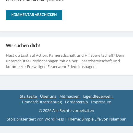
Wir suchen dich!
Hast du Lust auf Action, Kameradschaft und Hilfsbereitschaft? Dann
unterschütze Friedrichshagen mit deiner Einsatzbereitschaft und
komme zur Freiwilligen Feuerwehr Friedrichshagen.
Startseite
Über uns
Mitmachen
Jugendfeuerwehr
Brandschutzerziehung
Förderverein
Impressum
© 2026 Alle Rechte vorbehalten
Stolz präsentiert von WordPress
|
Theme: Simple Life von
Nilambar
.