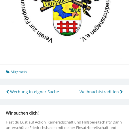
Allgemein
Beitragsnavigation
Werbung in eigner Sache…
Weihnachtstradition
Wir suchen dich!
Hast du Lust auf Action, Kameradschaft und Hilfsbereitschaft? Dann
unterschütze Friedrichshagen mit deiner Einsatzbereitschaft und