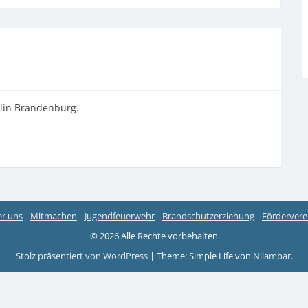
rlin Brandenburg.
r uns
Mitmachen
Jugendfeuerwehr
Brandschutzerziehung
Fördervere
© 2026 Alle Rechte vorbehalten
Stolz präsentiert von WordPress
|
Theme: Simple Life von
Nilambar
.