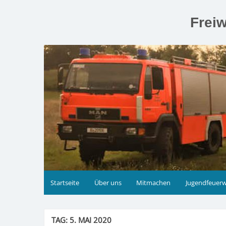
Zum
Inhalt
Freiw
springen
Startseite
Über uns
Mitmachen
Jugendfeuer
TAG:
5. MAI 2020