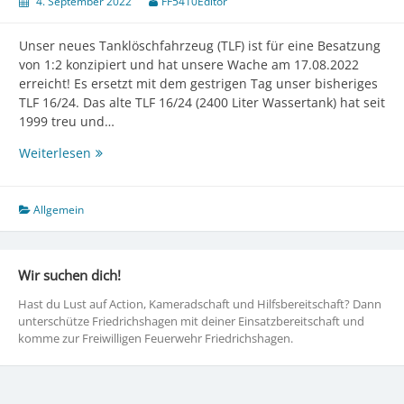
4. September 2022
FF5410Editor
Unser neues Tanklöschfahrzeug (TLF) ist für eine Besatzung
von 1:2 konzipiert und hat unsere Wache am 17.08.2022
erreicht! Es ersetzt mit dem gestrigen Tag unser bisheriges
TLF 16/24. Das alte TLF 16/24 (2400 Liter Wassertank) hat seit
1999 treu und…
Generationswechsel
Weiterlesen
–
unser
neues
Allgemein
Tanklöschfahrzeug
Wir suchen dich!
Hast du Lust auf Action, Kameradschaft und Hilfsbereitschaft? Dann
unterschütze Friedrichshagen mit deiner Einsatzbereitschaft und
komme zur Freiwilligen Feuerwehr Friedrichshagen.